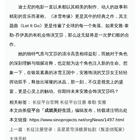
迪士尼的电影一直以来都以其精美的制作、动人的故事和
精彩的音乐而著称。《冰雪奇缘》更是其中的经典之作，其主
题曲《Let It Go》更是传遍了全球的每一个角落。如果安雅·泰
勒-乔伊真的有机会饰演艾莎，那么这无疑将是一次梦幻般的合
作。
她的独特气质与艾莎的清冷高贵相得益彰，而她对于角色
的深刻理解与细腻诠释，也定能为这个角色注入新的生命。想
象一下，在银装素裹的冰雪王国中，安雅饰演的艾莎女王轻轻
挥动双手，释放出璀璨的冰晶，那一刻，不仅是视觉上的盛
宴，更是心灵上的触动。你期待未来安雅会饰演艾莎吗？
相关标签：
长征平台官网
长征平台注册
泰勒
安雅
本文由
长征平台「成就美好生活」
编辑发布，转载请注明出处
本文链接: https://www.sinoprojects.net/orgNews/1497.html
上一篇
: 长征注册登录：吴星星导演横屏短剧《叛逆俏冤家》
大连开机