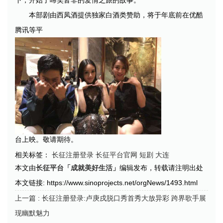
下，开始了啼笑皆非的爱情之旅的故事。
本部剧由西凤酒提供独家白酒类赞助，将于年底前在优酷
腾讯等平
台上映。敬请期待。
相关标签：
长征注册登录
长征平台官网
短剧
大连
本文由
长征平台「成就美好生活」
编辑发布，转载请注明出处
本文链接: https://www.sinoprojects.net/orgNews/1493.html
上一篇
: 长征注册登录:卢庚戌脱口秀首秀大放异彩 跨界歌手展
现幽默魅力