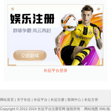
长征平台登录
网站首页
|
关于长征
|
长征平台
|
长征注册
|
新闻中心
|
长征主管
Copyright © 2012-2024 长征平台注册官网 版权所有
网站地图
XML地