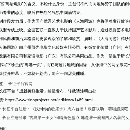
丰富“粤语电影”的含义。不论什么身份，主创们不约而同地称赞了团队的
为专业的态度。映后在热烈的气氛中圆满结束。
制作段发力后，作为国产优秀艺术电影的《人海同游》也将借着发行放映的
联盟专线上映。全国艺联一直致力于扶持国产艺术影片，通过挖掘艺术电
作风向和前沿风格得到更多观众的了解和欣赏。届时，《人海同游》精妙
人海同游》由广州薄壳电影文化传媒有限公司、有饭文化传媒（广州）有
发展有限公司和家话电影（广东）有限公司共同出品。作为一部生于斯长
书写下珍贵的“粤港一页”，而它与这片地域的因缘，又像海中的两朵浪花
徐拉开帷幕，不如剥开荔壳，随它一同甜美酣睡。
签：
长征平台官网
长征平台「成就美好生活」
编辑发布，转载请注明出处
https://www.sinoprojects.net/indNews/1489.html
: 长征平台注册：《找到你的歌搭子》周六首播！歌搭联动，嗨唱超疯狂
: 长征注册登录:“古典第一美女”何晴角色盘点 她是唯一演遍四大名著的
新闻：