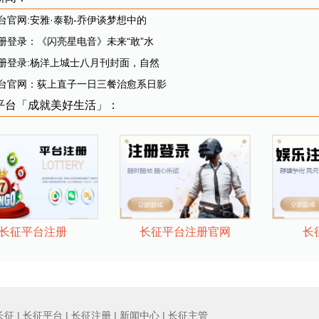
台官网:安雅·泰勒-乔伊谈梦想中的
册登录：《闪亮星电音》未来“敢”水
册登录:杨洋上城士八月刊封面，自然
台官网：荻上直子一日三餐治愈系日影
平台「成就美好生活」：
长
长征平台注册
长征平台注册官网
长征
|
长征平台
|
长征注册
|
新闻中心
|
长征主管