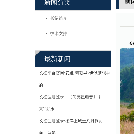
新
新闻分类
长征简介
技术支持
长
最新新闻
长征平台官网:安雅·泰勒-乔伊谈梦想中
的
长征注册登录：《闪亮星电音》未
来“敢”水
长征注册登录:杨洋上城士八月刊封
面，自然