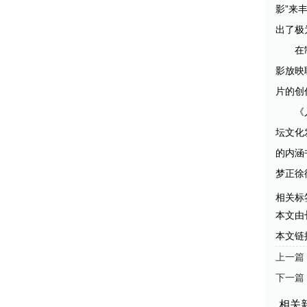
影”来
出了极
在
影放映
片的创
《
坛文化
的内涵
梦正徐
相关标
本文由
本文链接: 
上一篇
下一篇
相关