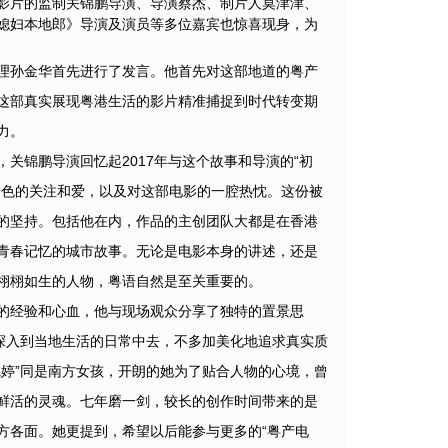
影片的监制关锦鹏导演、导演蔡杰、制片人莫津津、
媳妇本地郎》导演及演员等多位嘉宾也惊喜现身，为
理孙金华首先进行了发言。他首先对这部地道的粤产
这部真实展现粤港生活的影片精准捕捉到时代转变期
力。
关锦鹏导演回忆起2017年与这个故事和导演的“初
角色的关注和爱，以及对这部电影的一腔热忱。这份被
的坚持。包括他在内，作品的主创团队大都是在香港
青春记忆的城市故事。无论是电影本身的讲述，还是
栩栩如生的人物，粤语自然是至关重要的。
的经验和心血，他与现场观众分享了独特的置景思
深入到当地生活的日常中去，不多加美化地追求真实质
婷”同是南方女孩，开朗的她为了贴合人物的心境，曾
鲜活的灵魂。七年磨一剑，较长的创作时间带来的是
方各面。她更提到，希望以后能参与更多的“粤产电