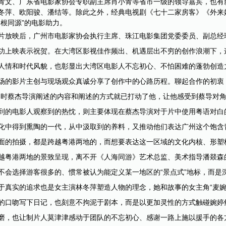
青文、广东省电影家协会专职副主席肖小青等省市一级的领导嘉宾，也有
冬萍、欧阳骏、潘结等。除此之外，经典电视剧《七十二家房客》《外来
同根同源”的电影助力。
片放映后，广州市电影家协会执行主席、珠江电影集团党委委员、副总经
功上映表示祝贺。在大湾区影视佳作频出、机遇层出不穷的创作浪潮下，
人情和时代风貌，也彰显出大湾区电影人不忘初心、不怕困难的蓬勃创造
场的影片主创与现场观众真诚分享了创作中的心路历程。聊起合作的初衷，
当时蔡杰导演阐述的内容和阐述的方式就已打动了他，让他感受到蔡导对
到的电影人观察到的热忱，则主要体现在蔡杰导演对于片中使用粤语对白
化中得到熏陶的一代，从中汲取到的养料，又推动他们表达广州这个饱含
面的拍摄，都是跨越粤港两地的，而想要表达这一区域的文化内核、形塑
越粤港两地的景致呈现，离不开《人海同游》艺术总监、美术指导潘燚森
不会选择游客很多的、惯常被认为能定义某一地区的“景点式”地标，而是
于真实的追求也是女主演林冬萍塑造人物的理念，她和故事的女主角“麦婉
的口吻写下日记，也刻意不拘泥于剧本，而是以更加灵性的方式触碰婉婷
磨，也让制片人莫津津感动于团队的不忘初心、感谢一路上施以援手的各