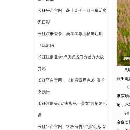
长征平台官网：荻上直子一日三餐治愈
系日影
长征注册登录：吴星星导演横屏短剧
《叛逆俏
长征注册登录:卢庚戌脱口秀首秀大放
异彩
8
演出电
长征平台官网：《刺猬索尼克3》曝首
《
支预告
港两地
长征注册登录:“古典第一美女”何晴角色
记，不
作
盘
金像奖
长征平台官网：终极预告活“荔”绽放 新