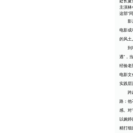
处长夏
主演林
这部“
影
电影成
的风土
到
遇”，
经验老
电影文
实践层
跨
路：他
感。对
以婉婷
精打细