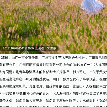
月25日，由广州市委宣传部、广州市文学艺术界联合会指导，广州市电影
影有限公司、广州百丽宫猎德影院有限公司协办的“首映在广州”《人海同
人海同游》是青年导演蔡杰的首部剧情长片作品，影片透过一个关于父女
的生活变化和密不可分的情感联结。同日，影片也发布了终极预告。在预
断展现出朦胧街景、斑驳唱片、错落树影的画面，营造出引人探幽的南国
为一部极具地域和时代特色的影片，《人海同游》的制作过程集结了两岸
影帝太保、知名音乐人雷光夏、知名青年演员孙阳等，力求借影片为观众